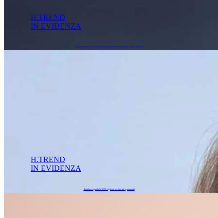
H.TREND
IN EVIDENZA
Tagli a tutto volume e hair color ultra luminosi: benvenute tendenze capelli estate 2023
H.TREND
IN EVIDENZA
Tendenze capelli P/E 2023: i tagli che rivelano stile e personalità