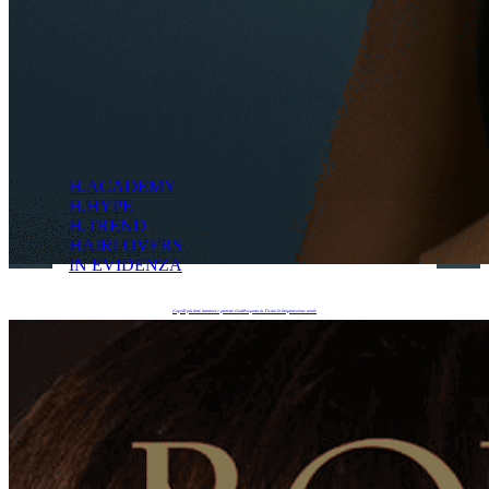
H.ACADEMY
H.HYPE
H.TREND
HAIRLOVERS
IN EVIDENZA
Capelli più forti, luminosi e protetti: Goddess porta in Ticino la bioprotezione totale