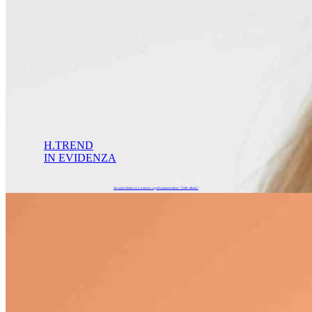
H.TREND
IN EVIDENZA
Nei saloni Hairlovers, le tendenze capelli autunnali urlano: “Toffee Blonde”