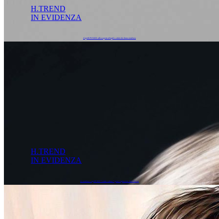
H.TREND
IN EVIDENZA
Capelli P/E 2023: alla scoperta di tagli e colori che fanno tendenza
H.TREND
IN EVIDENZA
Le tendenze capelli 2023 “a tutto volume”: goal e ispirazioni Anni Ottanta