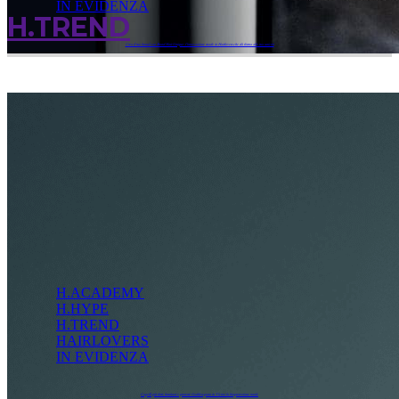
IN EVIDENZA
H.TREND
Crea il tuo brand con Brand Hair Unique: l’innovazione made in Hairlovers che dà forma alla tua unicità
H.ACADEMY
H.HYPE
H.TREND
HAIRLOVERS
IN EVIDENZA
Capelli più forti, luminosi e protetti: Goddess porta in Ticino la bioprotezione totale