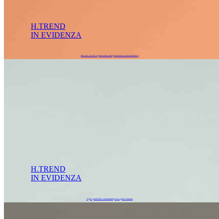
H.TREND
IN EVIDENZA
Nocciola, il colore capelli autunno 2023 più richiesto nei saloni Hairlovers
H.TREND
IN EVIDENZA
Tagli capelli 2023: corti femminili per accogliere l’autunno