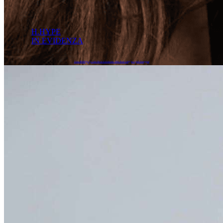
H.HYPE
IN EVIDENZA
È nato BONDAge by Carlo Oliveri: la rivoluzione 100% Made in Italy per capelli danneggiati